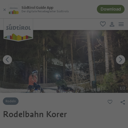
Südtirol Guide App
Download
Der digitale Reisebegleiter Südtirols
men
favorit
user lin
1
/
2
Rodeln
Rodelbahn Korer