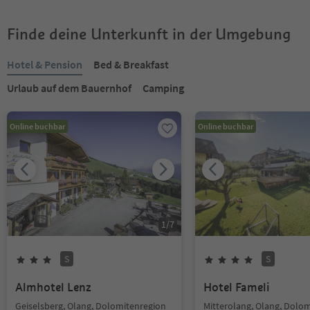
Finde deine Unterkunft in der Umgebung
Hotel & Pension
Bed & Breakfast
Urlaub auf dem Bauernhof
Camping
Online buchbar
Online buchbar
1
/
7
S
S
Almhotel Lenz
Hotel Fameli
Geiselsberg, Olang, Dolomitenregion
Mitterolang, Olang, Dolo