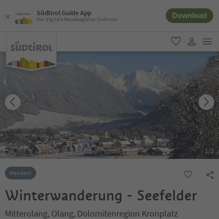
Südtirol Guide App
Download
Der digitale Reisebegleiter Südtirols
men
favorit
user lin
1
/
2
Wandern
Winterwanderung - Seefelder
Mitterolang, Olang, Dolomitenregion Kronplatz