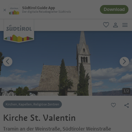
Südtirol Guide App
Download
Der digitale Reisebegleiter Südtirols
men
favorit
user lin
1
/
2
Kirchen, Kapellen, Religiöse Zentren
Kirche St. Valentin
Tramin an der Weinstraße, Südtiroler Weinstraße