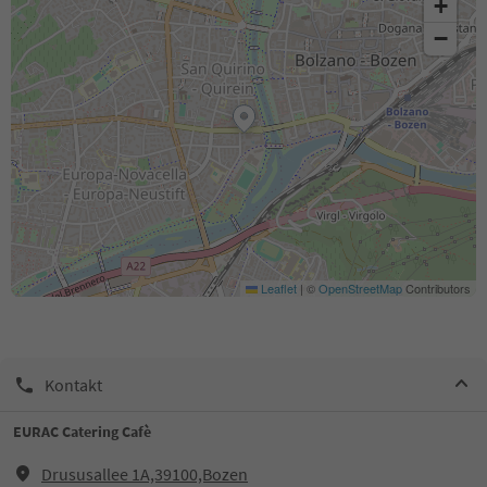
+
−
Leaflet
|
©
OpenStreetMap
Contributors
Kontakt
EURAC Catering Cafè
Drususallee 1A,39100,Bozen