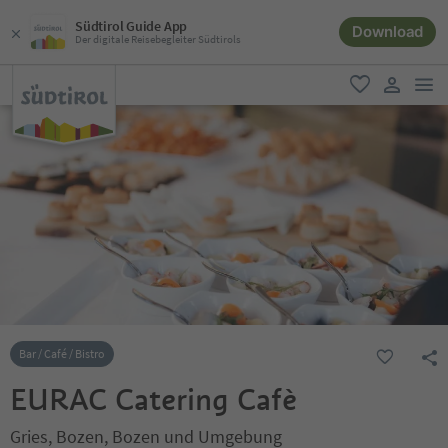
Südtirol Guide App
Download
Der digitale Reisebegleiter Südtirols
men
favorit
user lin
Bar / Café / Bistro
EURAC Catering Cafè
Gries, Bozen, Bozen und Umgebung