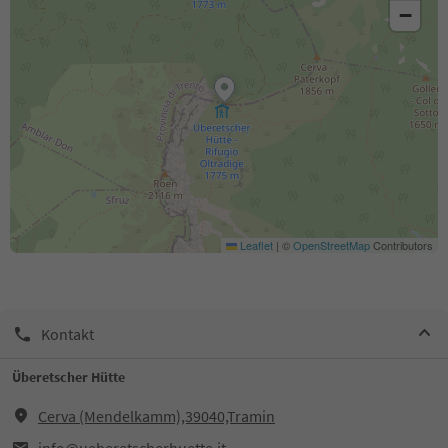
−
Leaflet
|
©
OpenStreetMap
Contributors
Kontakt
Überetscher Hütte
Cerva (Mendelkamm),39040,Tramin