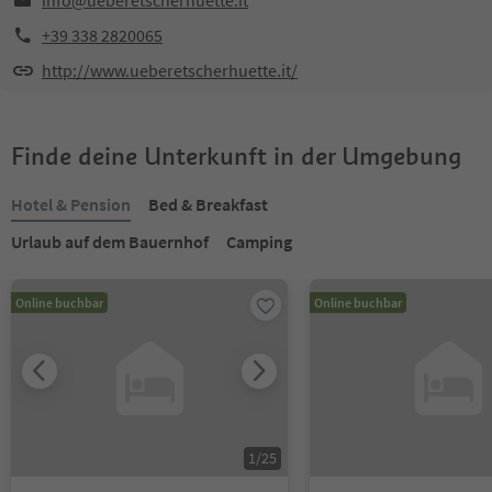
info@ueberetscherhuette.it
+39 338 2820065
http://www.ueberetscherhuette.it/
Finde deine Unterkunft in der Umgebung
Hotel & Pension
Bed & Breakfast
Urlaub auf dem Bauernhof
Camping
Online buchbar
Online buchbar
1
/
25