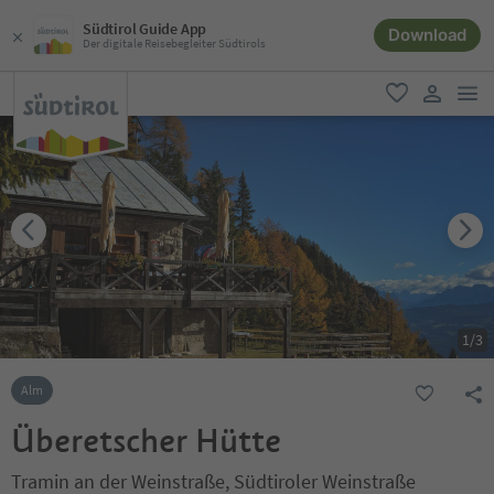
Südtirol Guide App
Download
Der digitale Reisebegleiter Südtirols
men
favorit
user lin
1
/
3
Alm
Überetscher Hütte
Tramin an der Weinstraße, Südtiroler Weinstraße