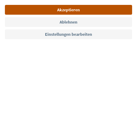
Jetzt anmelden
Sprache: Deutsch
Südtirol Guide App
FAQ
Kontakt
Presse
MICE
Datenschutzerklärung
AGB
Impressum
Cookie Policy
Film commission
Über uns