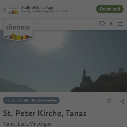
Südtirol Guide App
Download
Der digitale Reisebegleiter Südtirols
men
favorit
user lin
Kirchen, Kapellen, Religiöse Zentren
St. Peter Kirche, Tanas
Tanas, Laas, Vinschgau