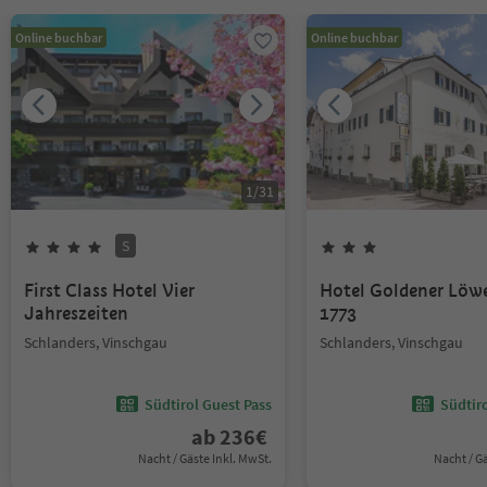
Online buchbar
Online buchbar
1
/
31
S
First Class Hotel Vier
Hotel Goldener Löw
Jahreszeiten
1773
Schlanders, Vinschgau
Schlanders, Vinschgau
Südtirol Guest Pass
Südtir
ab
236
€
Nacht / Gäste Inkl. MwSt.
Nacht / G