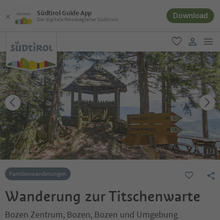
Südtirol Guide App
Download
Der digitale Reisebegleiter Südtirols
men
favorit
user lin
1
/
3
Familienwanderungen
Wanderung zur Titschenwarte
Bozen Zentrum, Bozen, Bozen und Umgebung