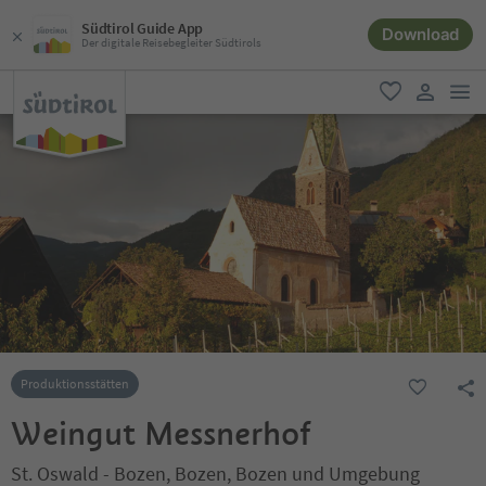
Südtirol Guide App
Download
Der digitale Reisebegleiter Südtirols
men
favorit
user lin
Produktionsstätten
Weingut Messnerhof
St. Oswald - Bozen, Bozen, Bozen und Umgebung