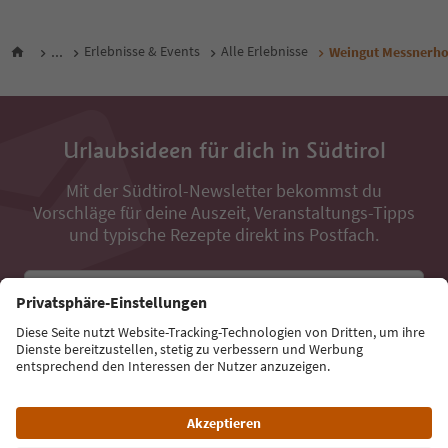
...
Erlebnisse & Events
Alle Erlebnisse
Weingut Messnerho
Urlaubsideen für dich in Südtirol
Mit der Südtirol-Newsletter bekommst du
Vorschläge für deine Auszeit, Veranstaltungs-Tipps
und typische Rezepte direkt ins Postfach.
E-Mail Adresse
Jetzt anmelden