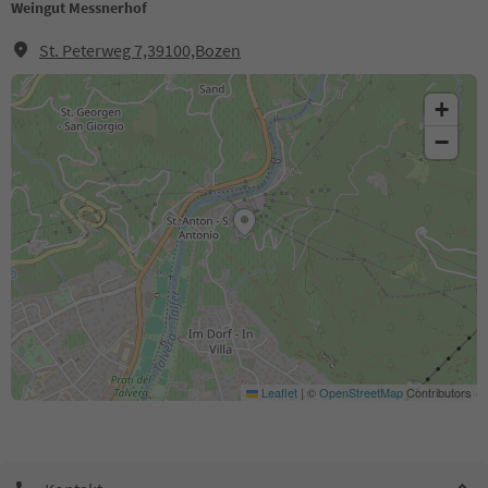
Weingut Messnerhof
St. Peterweg 7,39100,Bozen
+
−
Leaflet
|
©
OpenStreetMap
Contributors