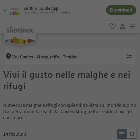
Südtirol Guide App
Download
La guida digitale dell´Alto Adige
men
favoriti
user lin
Val Casies - Monguelfo - Tesido
nessun f
Vivi il gusto nelle malghe e nei
rifugi
Numerose malghe e rifugi con splendida vista sul mondo alpino
ti aspettano nell'area di Val Casies-Monguelfo-Tesido. Lasciati
coccolare!
14
Risultati