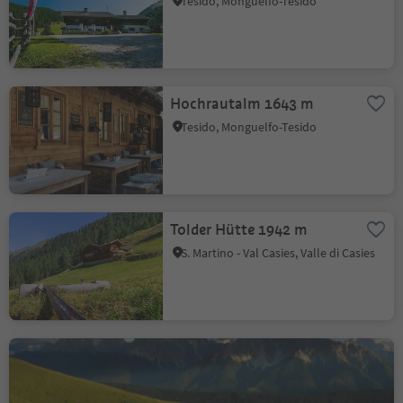
Tesido, Monguelfo-Tesido
Hochrautalm 1643 m
Tesido, Monguelfo-Tesido
Tolder Hütte 1942 m
S. Martino - Val Casies, Valle di Casies
Rifugio alpino
Bonnerhütte 2340 m
S. Maddalena - Val Casies, Valle di Casies