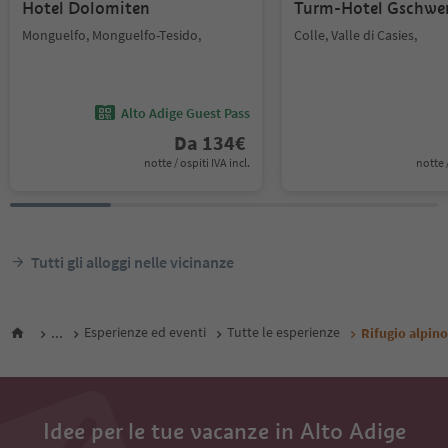
Hotel Dolomiten
Turm-Hotel Gschwe
Monguelfo, Monguelfo-Tesido,
Colle, Valle di Casies,
Alto Adige Guest Pass
Da
134
€
notte / ospiti IVA incl.
notte /
Tutti gli alloggi nelle vicinanze
...
Esperienze ed eventi
Tutte le esperienze
Rifugio alpin
Idee per le tue vacanze in Alto Adige