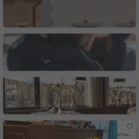
Nova Ponente Centro, Nova Ponente, Regione dolomitica Val d'Ega
Laurins Lounge
Carezza, Nova Levante, Regione dolomitica Val d'Ega
Marchio sostenibilità livello 1
Alma Alpina Lodge -
Adults Only
Obereggen, Nova Ponente, Regione dolomitica Val d'Ega
Ristorante Bar Gitzl
Cardano - Cornedo, Cornedo all'Isarco, Regione dolomitica Val d'Ega