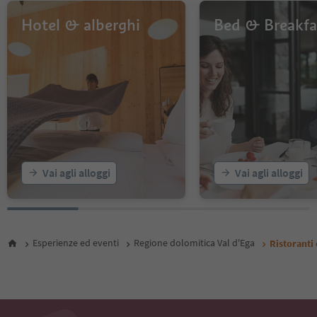
Hotel & alberghi
Bed & Breakfa
Vai agli alloggi
Vai agli alloggi
Esperienze ed eventi
Regione dolomitica Val d'Ega
Ristoranti 