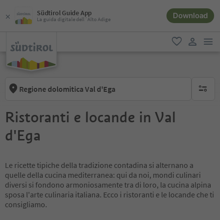
Südtirol Guide App
Download
La guida digitale dell´Alto Adige
men
favoriti
user lin
Regione dolomitica Val d'Ega
nessun f
Ristoranti e locande in Val
d'Ega
Le ricette tipiche della tradizione contadina si alternano a
quelle della cucina mediterranea: qui da noi, mondi culinari
diversi si fondono armoniosamente tra di loro, la cucina alpina
sposa l'arte culinaria italiana. Ecco i ristoranti e le locande che ti
consigliamo.