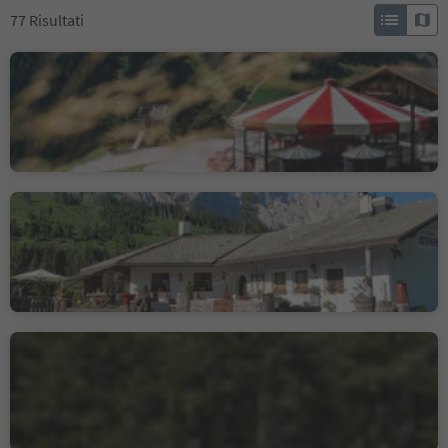
77
Risultati
Malga Ganischger – The
Mountain Party
Obereggen, Nova Ponente, Regione dolomitica Val d'Ega
Hennenstall
Carezza, Nova Levante, Regione dolomitica Val d'Ega
Albergo Schneiderwiesen
Nova Ponente Centro, Nova Ponente, Regione dolomitica Val d'Ega