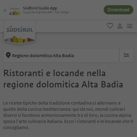
Südtirol Guide App
Download
La guida digitale dell´Alto Adige
men
favoriti
user lin
Regione dolomitica Alta Badia
nessun f
Ristoranti e locande nella
regione dolomitica Alta Badia
Le ricette tipiche della tradizione contadina si alternano a
quelle della cucina mediterranea: qui da noi, mondi culinari
diversi si fondono armoniosamente tra di loro, la cucina alpina
sposa l'arte culinaria italiana. Ecco i ristoranti e le locande che ti
consigliamo.