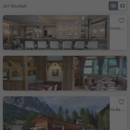
107
Risultati
JH-Bar-Jägerhof
Colfosco, Corvara, Regione dolomitica Alta Badia
Pizzeria Ristorante
Fornella
Corvara, Regione dolomitica Alta Badia
Snack bar Corf
Corvara, Regione dolomitica Alta Badia