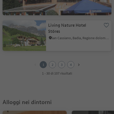
Living Nature Hotel
Störes
San Cassiano, Badia, Regione dolomitica Alta Badia
1
2
1
2
3
4
3
4
1 - 30 di 107 risultati
Alloggi nei dintorni