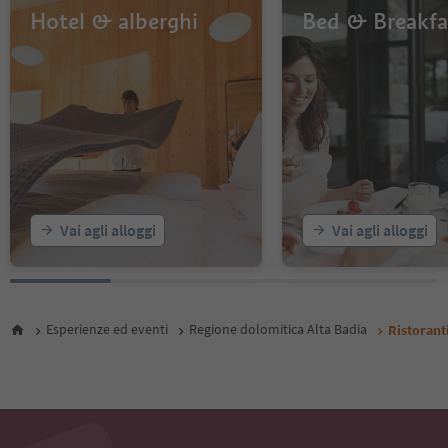
Hotel & alberghi
Bed & Breakfa
Vai agli alloggi
Vai agli alloggi
Esperienze ed eventi
Regione dolomitica Alta Badia
Ristorant