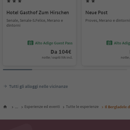
Hotel Gasthof Zum Hirschen
Neue Post
Senale, Senale-S.Felice, Merano e
Proves, Merano e dintorni
dintorni
Alto Adige Guest Pass
Alto Adi
Da
104
€
notte / ospiti IVA incl.
notte /
Tutti gli alloggi nelle vicinanze
...
Esperienze ed eventi
Tutte le esperienze
Il Bergladele 