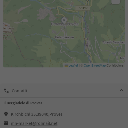
Leaflet
|
©
OpenStreetMap
Contributors
Contatti
Il Bergladele di Proves
Kirchbichl 35,39040,Proves
mn-market@rolmail.net