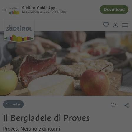
Südtirol Guide App
Download
La guida digitale dell´Alto Adige
men
favoriti
user lin
Alimentari
Il Bergladele di Proves
Proves, Merano e dintorni