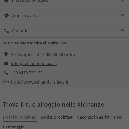
Come trovarci
Contatti
Associazione turistica Silandro-Lasa
Via Cappuccini 10,39028,Silandro
info@schlanders-laas.it
+39 0473 730155
http://www.schlanders-laas.it
Trova il tuo alloggio nelle vicinanze
Hotel & Pensione
Bed & Breakfast
Vacanze in agriturismo
Campeggio