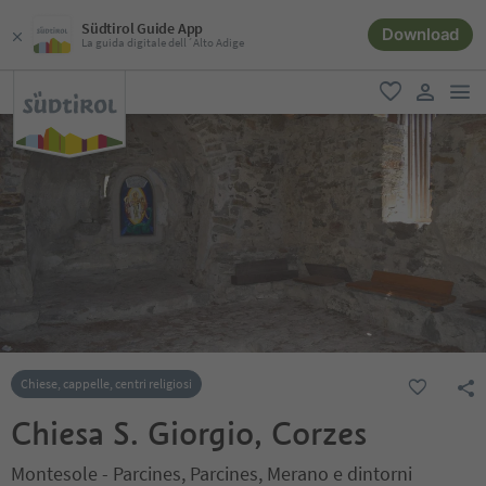
Südtirol Guide App
Download
La guida digitale dell´Alto Adige
men
favoriti
user lin
Chiese, cappelle, centri religiosi
Chiesa S. Giorgio, Corzes
Montesole - Parcines, Parcines, Merano e dintorni