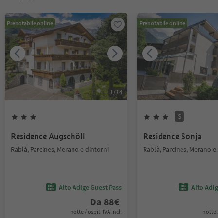
Prenotabile online
Prenotabile online
1
/
14
S
Residence Augschöll
Residence Sonja
Rablà, Parcines, Merano e dintorni
Rablà, Parcines, Merano e 
Alto Adige Guest Pass
Alto Adi
Da
88
€
notte / ospiti IVA incl.
notte /