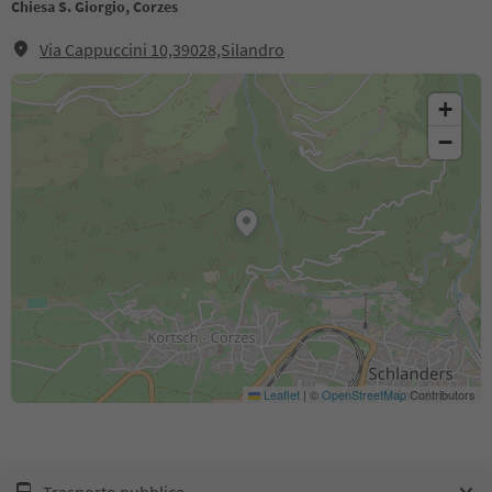
Chiesa S. Giorgio, Corzes
Via Cappuccini 10,39028,Silandro
+
−
Leaflet
|
©
OpenStreetMap
Contributors
Trasporto pubblico