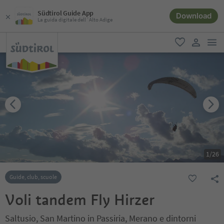
Südtirol Guide App
Download
La guida digitale dell´Alto Adige
men
favoriti
user lin
1
/
26
Guide, club, scuole
Voli tandem Fly Hirzer
Saltusio, San Martino in Passiria, Merano e dintorni