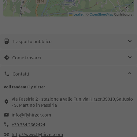
Leaflet
|
©
OpenStreetMap
Contributors
Trasporto pubblico
Come trovarci
Contatti
Voli tandem Fly Hirzer
Via Passiria 2 - stazione a valle Funivia Hirzer,39010,Saltusio
- S. Martino in Passiria
info@flyhirzer.com
+39 334 2662424
http://www.flyhirzer.com