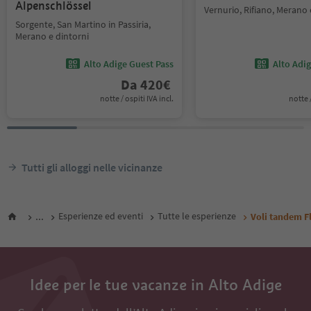
Alpenschlössel
Vernurio, Rifiano, Merano 
Sorgente, San Martino in Passiria,
Merano e dintorni
Alto Adige Guest Pass
Alto Adi
Da
420
€
notte / ospiti IVA incl.
notte /
Tutti gli alloggi nelle vicinanze
...
Esperienze ed eventi
Tutte le esperienze
Voli tandem Fl
Idee per le tue vacanze in Alto Adige