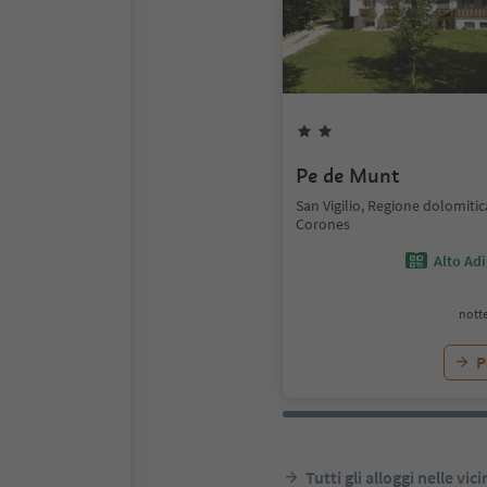
Pe de Munt
San Vigilio, Regione dolomiti
Corones
Alto Ad
notte
P
Tutti gli alloggi nelle vic