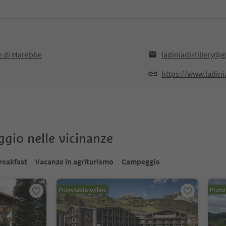
ve di Marebbe
ladiniadistillery@
https://www.ladinia
oggio nelle vicinanze
reakfast
Vacanze in agriturismo
Campeggio
Prenotabile online
Prenot