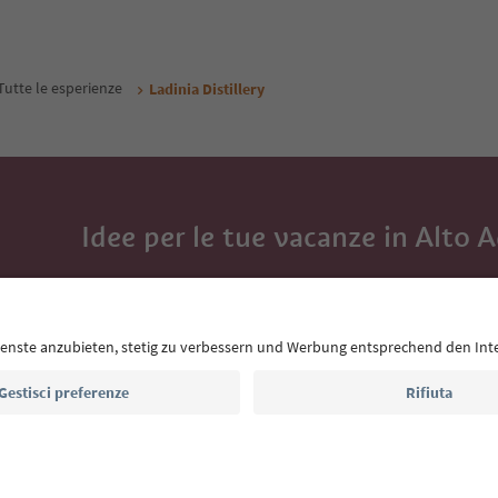
Tutte le esperienze
Ladinia Distillery
Idee per le tue vacanze in Alto 
Con la newsletter dell’Alto Adige ricevi consigli per l
eventi da non perdere e ricette tipiche.
Indirizzo e-mail*
Iscriviti alla newsletter