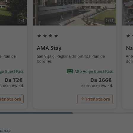
1
/
4
1
/
15
AMA Stay
Na
ca Plan de
San Vigilio, Regione dolomitica Plan de
Ant
Corones
dol
ige Guest Pass
Alto Adige Guest Pass
Da
72
€
Da
266
€
 / ospiti IVA incl.
notte / ospiti IVA incl.
renota ora
Prenota ora
inanze