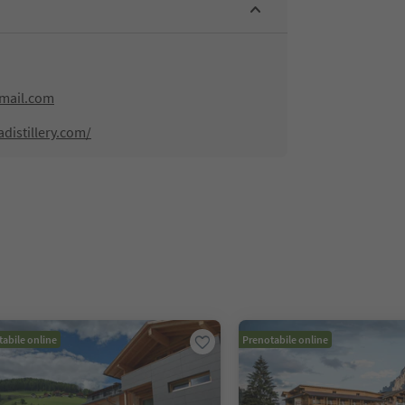
gmail.com
distillery.com/
abile online
Prenotabile online