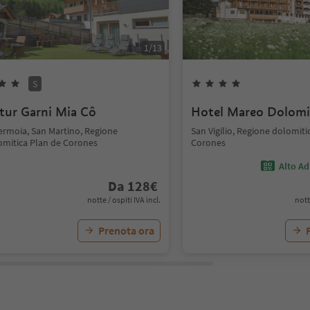
1
/
13
S
tur Garni Mia Cô
Hotel Mareo Dolomi
ermoia, San Martino, Regione
San Vigilio, Regione dolomiti
omitica Plan de Corones
Corones
Alto Ad
Da
128
€
notte / ospiti IVA incl.
nott
Prenota ora