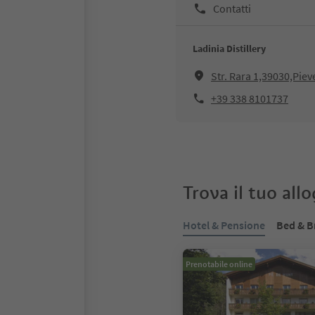
Contatti
Ladinia Distillery
Str. Rara 1,39030,Pie
+39 338 8101737
Trova il tuo all
Hotel & Pensione
Bed & B
Prenotabile online