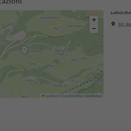
cazioni
Ladinia Dist
+
Str. R
−
Leaflet
|
©
OpenStreetMap
Contributors