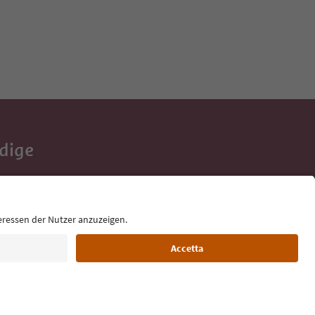
Adige
e tue vacanze,