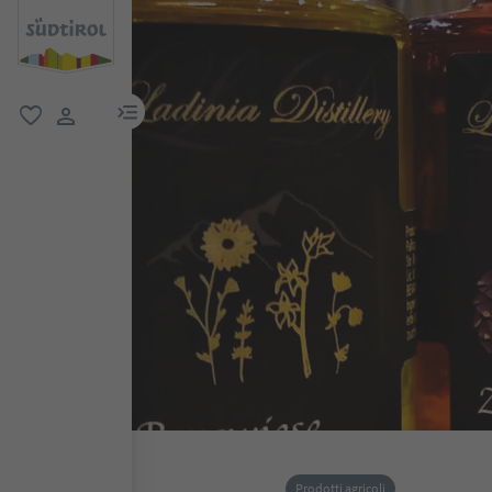
menu link
favoriti
user link
Prodotti agricoli