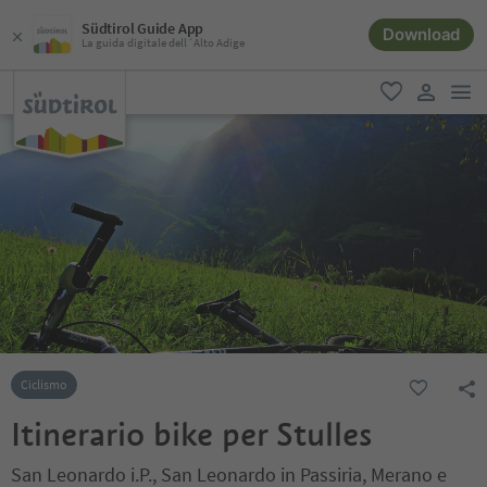
Südtirol Guide App
Download
La guida digitale dell´Alto Adige
men
favoriti
user lin
Ciclismo
Itinerario bike per Stulles
San Leonardo i.P., San Leonardo in Passiria, Merano e