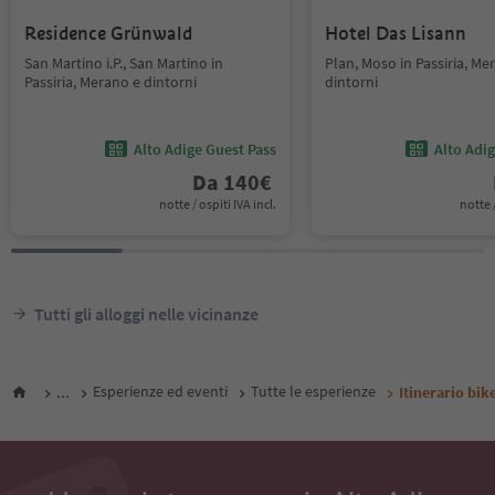
Residence Grünwald
Hotel Das Lisann
San Martino i.P., San Martino in
Plan, Moso in Passiria, Me
Passiria, Merano e dintorni
dintorni
Alto Adige Guest Pass
Alto Adi
Da
140
€
notte / ospiti IVA incl.
notte /
Tutti gli alloggi nelle vicinanze
...
Esperienze ed eventi
Tutte le esperienze
Itinerario bik