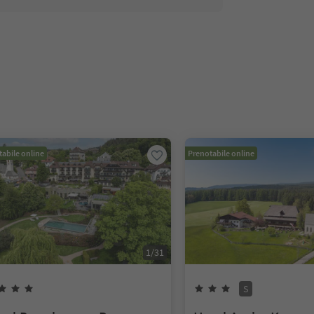
abile online
Prenotabile online
1
/
31
S