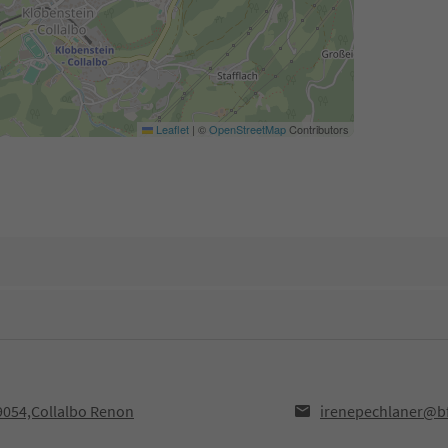
Leaflet
|
©
OpenStreetMap
Contributors
9054,Collalbo Renon
irenepechlaner@bf