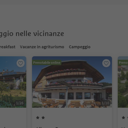
oggio nelle vicinanze
reakfast
Vacanze in agriturismo
Campeggio
Prenotabile online
Prenot
1
/
26
1
/
10