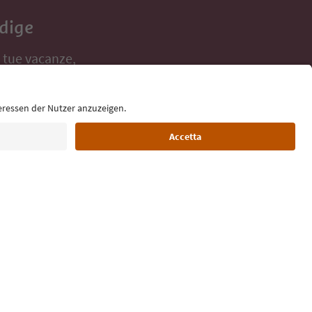
Adige
e tue vacanze,
Lingua: Italiano