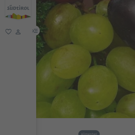
menu link
favoriti
user link
Alimentari