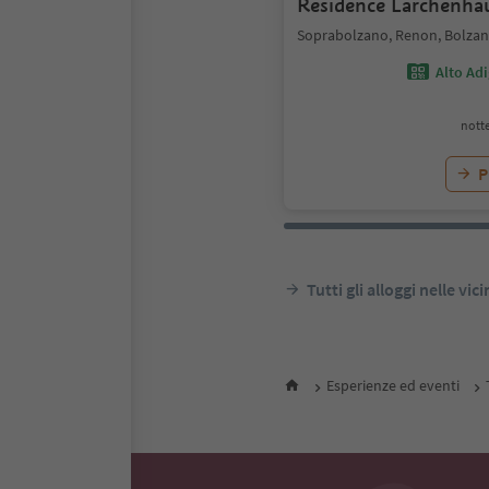
Residence Lärchenhä
Soprabolzano, Renon, Bolzano
Alto Ad
notte
P
Tutti gli alloggi nelle vic
Esperienze ed eventi