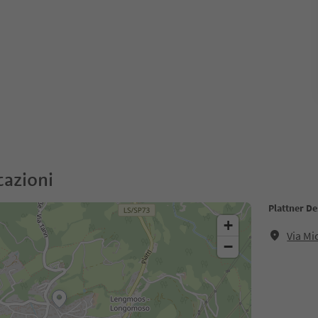
cazioni
Plattner D
+
Via Mi
−