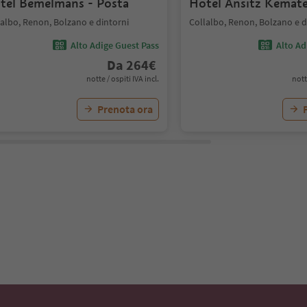
tel Bemelmans - Posta
Hotel Ansitz Kemat
lalbo, Renon, Bolzano e dintorni
Collalbo, Renon, Bolzano e d
Alto Adige Guest Pass
Alto Ad
Da
264
€
notte / ospiti IVA incl.
nott
Prenota ora