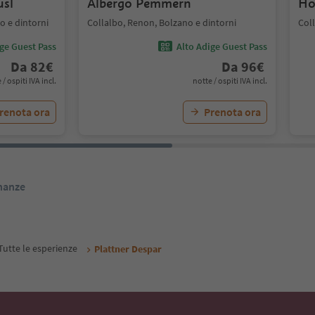
usl
Albergo Pemmern
Ho
 e dintorni
Collalbo, Renon, Bolzano e dintorni
Col
ige Guest Pass
Alto Adige Guest Pass
Da
82
€
Da
96
€
 / ospiti IVA incl.
notte / ospiti IVA incl.
renota ora
Prenota ora
inanze
Tutte le esperienze
Plattner Despar