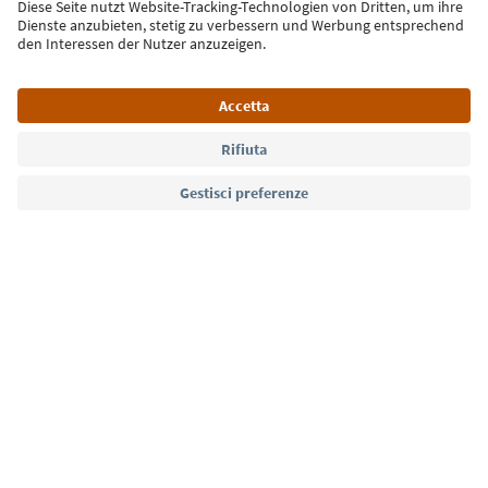
Iscriviti alla newsletter
Lingua: Italiano
Südtirol Guide App
FAQ
Contatti
Press
MICE
Privacy Policy
Termini e condizioni
Crediti
Cookie Policy