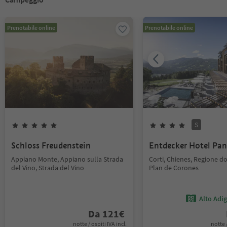
Prenotabile online
Prenotabile online
S
Schloss Freudenstein
Entdecker Hotel Pa
Appiano Monte, Appiano sulla Strada
Corti, Chienes, Regione d
del Vino, Strada del Vino
Plan de Corones
Alto Adi
Da
121
€
notte / ospiti IVA incl.
notte /