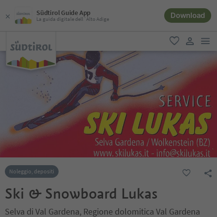
Südtirol Guide App
Download
La guida digitale dell´Alto Adige
men
favoriti
user lin
Noleggio, depositi
Ski & Snowboard Lukas
Selva di Val Gardena, Regione dolomitica Val Gardena