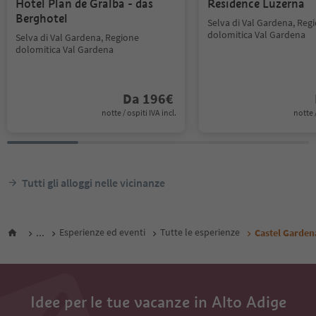
Hotel Plan de Gralba - das
Residence Luzerna
Berghotel
Selva di Val Gardena, Reg
dolomitica Val Gardena
Selva di Val Gardena, Regione
dolomitica Val Gardena
Da
196
€
notte / ospiti IVA incl.
notte /
Tutti gli alloggi nelle vicinanze
...
Esperienze ed eventi
Tutte le esperienze
Castel Gardena
Idee per le tue vacanze in Alto Adige