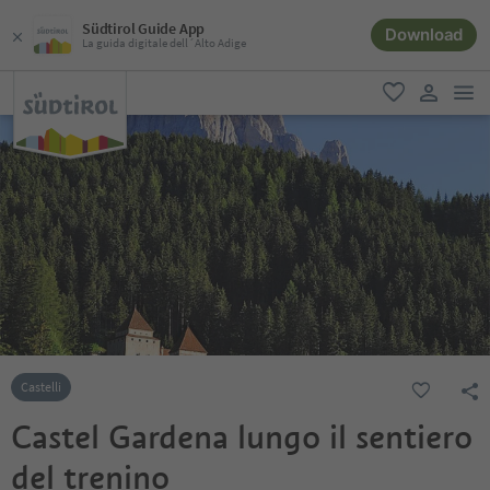
Südtirol Guide App
Download
La guida digitale dell´Alto Adige
men
favoriti
user lin
Castelli
Castel Gardena lungo il sentiero
del trenino