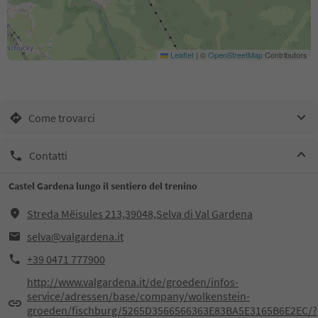
Leaflet
|
©
OpenStreetMap
Contributors
Come trovarci
Contatti
Castel Gardena lungo il sentiero del trenino
Streda Mëisules 213,39048,Selva di Val Gardena
selva@valgardena.it
+39 0471 777900
http://www.valgardena.it/de/groeden/infos-
service/adressen/base/company/wolkenstein-
groeden/fischburg/5265D3566566363E83BA5E3165B6E2EC/?