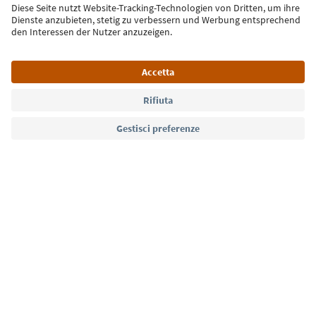
Iscriviti alla newsletter
Lingua: Italiano
Südtirol Guide App
FAQ
Contatti
Press
MICE
Privacy Policy