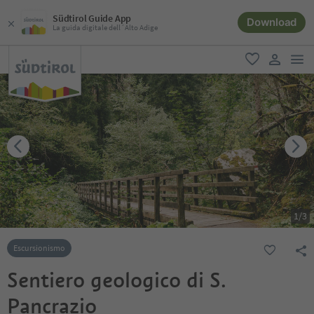
Südtirol Guide App
Download
La guida digitale dell´Alto Adige
men
favoriti
user lin
1
/
3
Escursionismo
Sentiero geologico di S.
Pancrazio