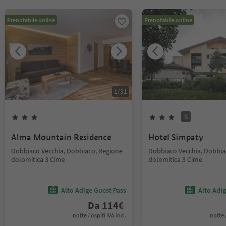
Prenotabile online
Prenotabile online
1
/
31
S
Alma Mountain Residence
Hotel Simpaty
Dobbiaco Vecchia, Dobbiaco, Regione
Dobbiaco Vecchia, Dobbia
dolomitica 3 Cime
dolomitica 3 Cime
Alto Adige Guest Pass
Alto Adi
Da
114
€
notte / ospiti IVA incl.
notte /