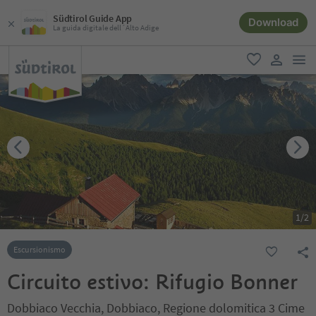
Südtirol Guide App
Download
La guida digitale dell´Alto Adige
men
favoriti
user lin
1
/
2
Escursionismo
Circuito estivo: Rifugio Bonner
Dobbiaco Vecchia, Dobbiaco, Regione dolomitica 3 Cime