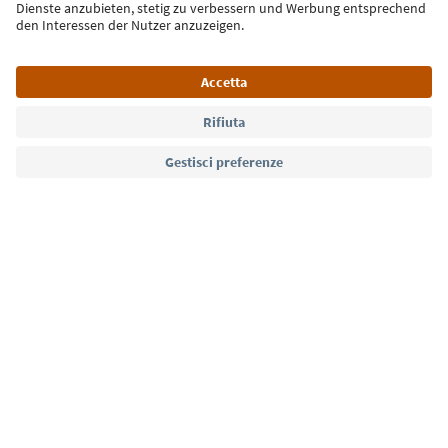
Lingua: Italiano
Südtirol Guide App
FAQ
Contatti
Press
MICE
Privacy Policy
Termini e condizioni
Crediti
Cookie Policy