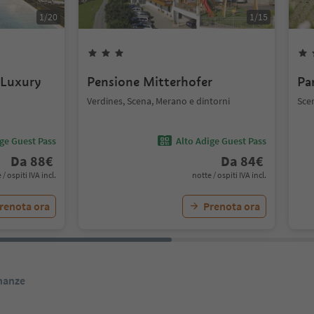
1
/
20
1
/
15
 Luxury
Pensione Mitterhofer
Pa
Verdines, Scena, Merano e dintorni
Sce
ige Guest Pass
Alto Adige Guest Pass
Da
88
€
Da
84
€
 / ospiti IVA incl.
notte / ospiti IVA incl.
renota ora
Prenota ora
inanze