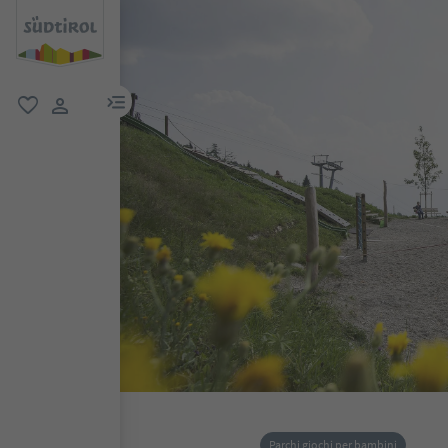
menu link
favoriti
user link
Parchi giochi per bambini