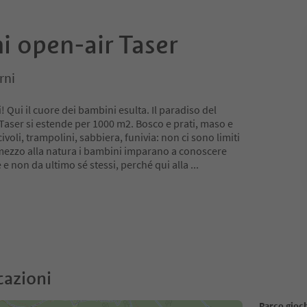
i open-air Taser
rni
 Qui il cuore dei bambini esulta. Il paradiso del
 Taser si estende per 1000 m2. Bosco e prati, maso e
civoli, trampolini, sabbiera, funivia: non ci sono limiti
n mezzo alla natura i bambini imparano a conoscere
e e non da ultimo sé stessi, perché qui alla
...
cazioni
Parco gioch