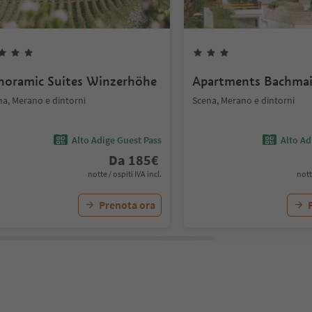
noramic Suites Winzerhöhe
Apartments Bachmai
na, Merano e dintorni
Scena, Merano e dintorni
Alto Adige Guest Pass
Alto Ad
Da
185
€
notte / ospiti IVA incl.
nott
Prenota ora