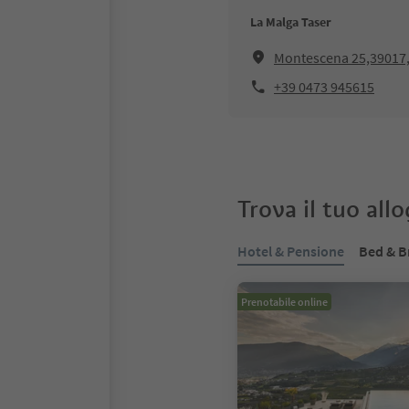
La Malga Taser
Montescena 25,39017
+39 0473 945615
Trova il tuo all
Hotel & Pensione
Bed & B
Prenotabile online