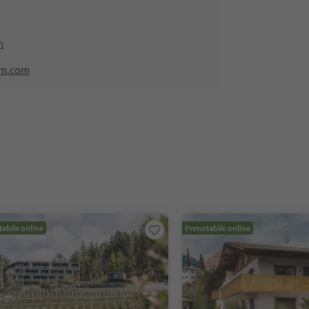
m
lm.com
abile online
Prenotabile online