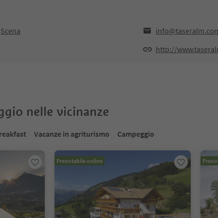
,Scena
info@taseralm.co
http://www.tasera
oggio nelle vicinanze
reakfast
Vacanze in agriturismo
Campeggio
Prenotabile online
Prenot