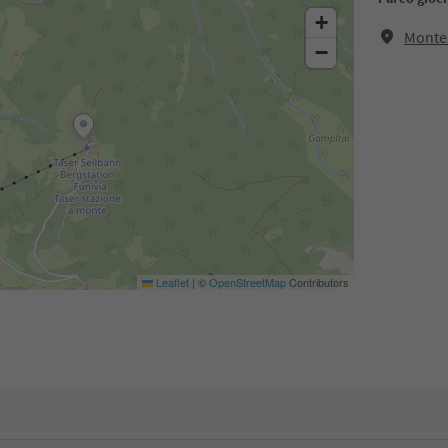
+
Monte
−
Leaflet
|
©
OpenStreetMap
Contributors