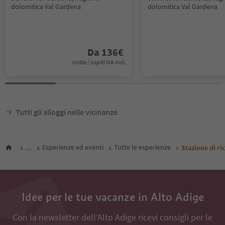
dolomitica Val Gardena
dolomitica Val Gardena
Da
136
€
notte / ospiti IVA incl.
Tutti gli alloggi nelle vicinanze
...
Esperienze ed eventi
Tutte le esperienze
Stazione di ri
Idee per le tue vacanze in Alto Adige
Con la newsletter dell’Alto Adige ricevi consigli per le