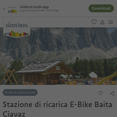
Südtirol Guide App
Download
La guida digitale dell´Alto Adige
men
favoriti
user lin
Punto di ricarica e-bike
Stazione di ricarica E-Bike Baita
Ciavaz