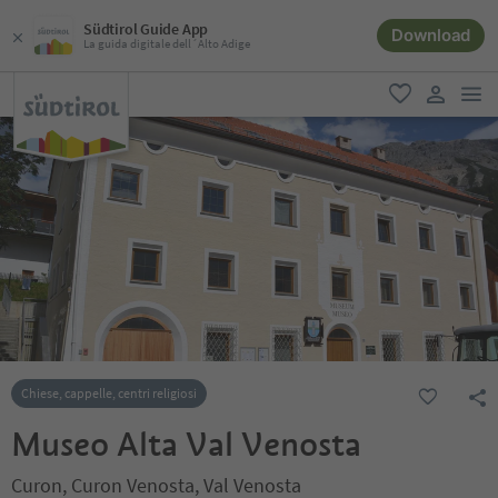
Südtirol Guide App
Download
La guida digitale dell´Alto Adige
men
favoriti
user lin
Chiese, cappelle, centri religiosi
Museo Alta Val Venosta
Curon, Curon Venosta, Val Venosta