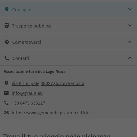
Consiglio
Trasporto pubblico
Come trovarci
Contatti
Associazione turistica Lago Resia
Via Principale,39027,Curon Venosta
info@graun.eu
+39 0473 633127
https://www.gemeinde.graun.bz.it/de
Trova il tuo alloggio nelle vicinanze