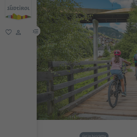
menu link
favoriti
user link
Giri in bicicletta