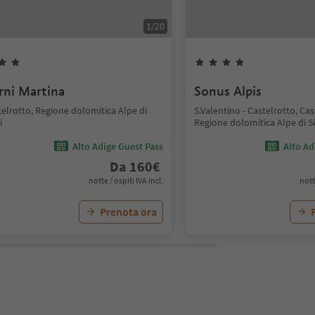
1
/
20
rni Martina
Sonus Alpis
elrotto, Regione dolomitica Alpe di
S.Valentino - Castelrotto, Cas
i
Regione dolomitica Alpe di Si
Alto Adige Guest Pass
Alto Ad
Da
160
€
notte / ospiti IVA incl.
nott
Prenota ora