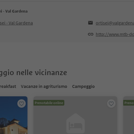
ei - Val Gardena
isei - Val Gardena
ortisei@valgardena
http://www.mtb-d
oggio nelle vicinanze
reakfast
Vacanze in agriturismo
Campeggio
Prenotabile online
Prenot