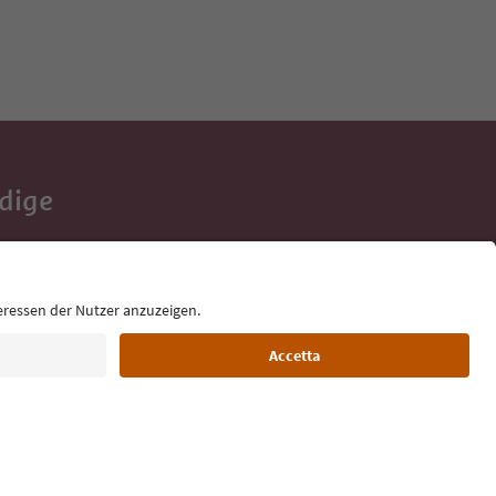
Adige
e tue vacanze,