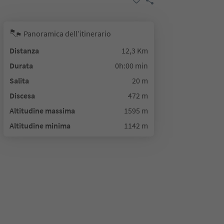
Panoramica dell’itinerario
Distanza
12,3 Km
Durata
0h:00 min
Salita
20 m
Discesa
472 m
Altitudine massima
1595 m
Altitudine minima
1142 m