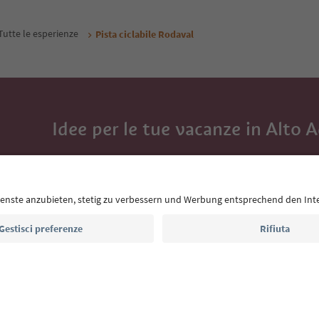
Tutte le esperienze
Pista ciclabile Rodaval
Idee per le tue vacanze in Alto 
Con la newsletter dell’Alto Adige ricevi consigli per l
eventi da non perdere e ricette tipiche.
Indirizzo e-mail*
Iscriviti alla newsletter