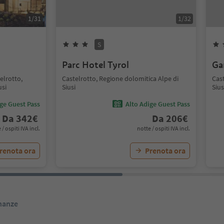
1
/
31
1
/
32
S
Parc Hotel Tyrol
Ga
elrotto,
Castelrotto, Regione dolomitica Alpe di
Cast
usi
Siusi
Sius
ige Guest Pass
Alto Adige Guest Pass
Da
342
€
Da
206
€
 / ospiti IVA incl.
notte / ospiti IVA incl.
renota ora
Prenota ora
inanze