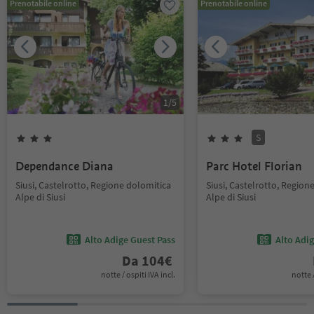
Prenotabile online
Prenotabile online
1
/
5
S
Dependance Diana
Parc Hotel Florian
Siusi, Castelrotto, Regione dolomitica
Siusi, Castelrotto, Region
Alpe di Siusi
Alpe di Siusi
Alto Adige Guest Pass
Alto Adi
Da
104
€
notte / ospiti IVA incl.
notte /