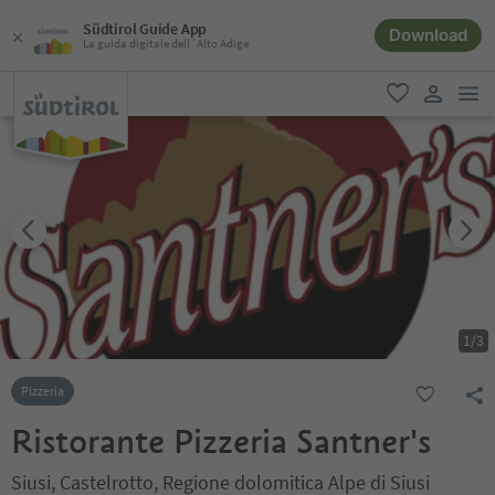
Südtirol Guide App
Download
La guida digitale dell´Alto Adige
men
favoriti
user lin
1
/
3
Pizzeria
Ristorante Pizzeria Santner's
Siusi, Castelrotto, Regione dolomitica Alpe di Siusi