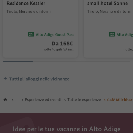
Residence Kessler
small.hotel Sonne
Tirolo, Merano e dintorni
Tirolo, Merano e dintorni
Alto Adige Guest Pass
Alto Adi
Da
168
€
notte / ospiti IVA incl.
notte /
Tutti gli alloggi nelle vicinanze
...
Esperienze ed eventi
Tutte le esperienze
Cafè Milchbar
Idee per le tue vacanze in Alto Adige