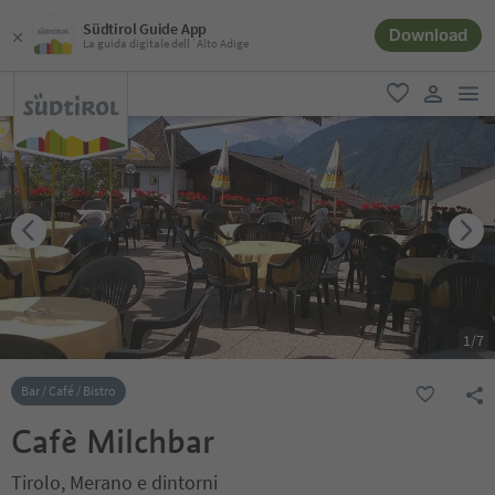
Südtirol Guide App
Download
La guida digitale dell´Alto Adige
men
favoriti
user lin
1
/
7
Bar / Café / Bistro
Cafè Milchbar
Tirolo, Merano e dintorni