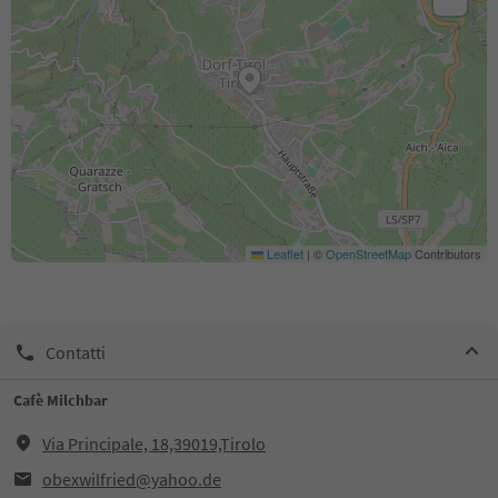
Leaflet
|
©
OpenStreetMap
Contributors
Contatti
Cafè Milchbar
Via Principale, 18,39019,Tirolo
obexwilfried@yahoo.de