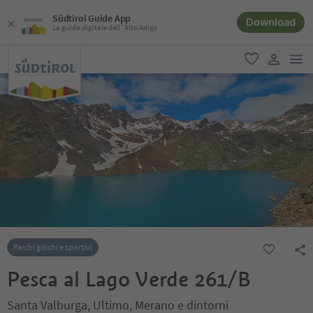
Südtirol Guide App
Download
La guida digitale dell´Alto Adige
men
favoriti
user lin
Parchi giochi e sportivi
Pesca al Lago Verde 261/B
Santa Valburga, Ultimo, Merano e dintorni