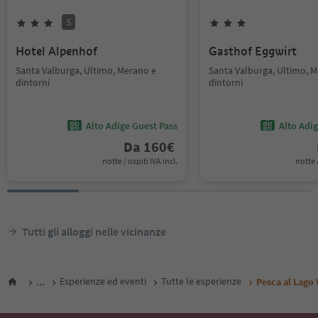
S
Hotel Alpenhof
Gasthof Eggwirt
Santa Valburga, Ultimo, Merano e
Santa Valburga, Ultimo, 
dintorni
dintorni
Alto Adige Guest Pass
Alto Adi
Da
160
€
notte / ospiti IVA incl.
notte /
Tutti gli alloggi nelle vicinanze
...
Esperienze ed eventi
Tutte le esperienze
Pesca al Lago