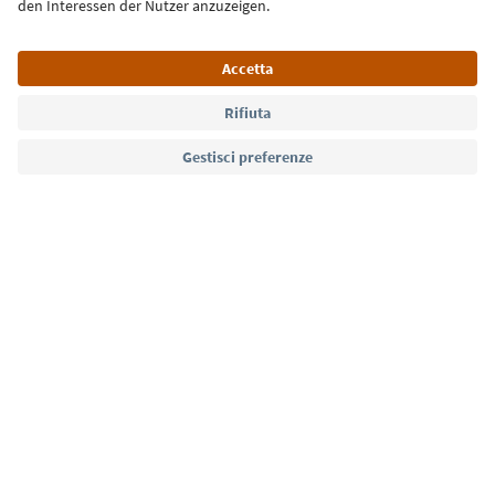
Lingua: Italiano
Südtirol Guide App
FAQ
Contatti
Press
MICE
Privacy Policy
Termini e condizioni
Crediti
Cookie Policy
Film commission
Chi siamo
Dichiarazione di accessibilità