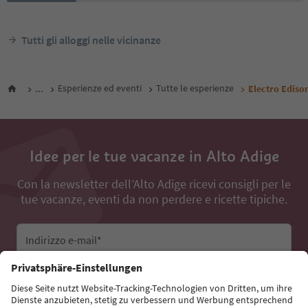
Tutti gli alloggi nelle vicinanze
...
Esperienze ed eventi
Tutte le esperienze
Electro Ediso
Idee per le tue vacanze in Alto Adige
Con la newsletter dell’Alto Adige ricevi consigli per le
tue vacanze, eventi da non perdere e ricette tipiche.
Indirizzo e-mail*
Iscriviti alla newsletter