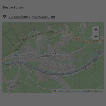
Electro Edison
Via Stazione 7,39025,Naturno
+
−
Leaflet
|
©
OpenStreetMap
Contributors