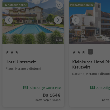
Prenotabile online
Prenotabile online
1
/
18
S
Hotel Untermelz
Kleinkunst-Hotel Ri
Kreuzwirt
Plaus, Merano e dintorni
Naturno, Merano e dintor
Alto Adige Guest Pass
Alto Adi
Da
164
€
notte / ospiti IVA incl.
notte /