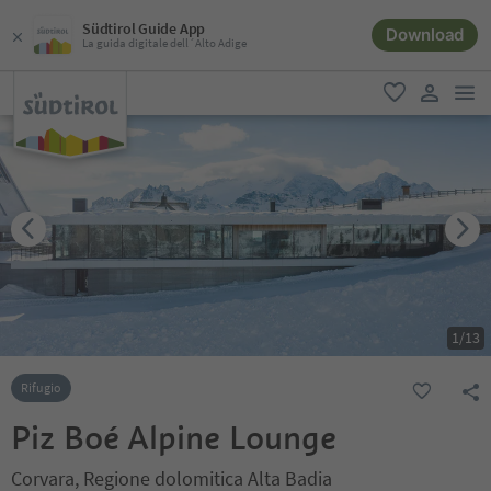
Südtirol Guide App
Download
La guida digitale dell´Alto Adige
men
favoriti
user lin
1
/
13
Rifugio
Piz Boé Alpine Lounge
Corvara, Regione dolomitica Alta Badia