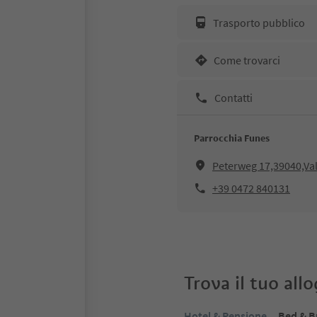
Trasporto pubblico
Come trovarci
Contatti
Parrocchia Funes
Peterweg 17,39040,Val
+39 0472 840131
Trova il tuo all
Hotel & Pensione
Bed & B