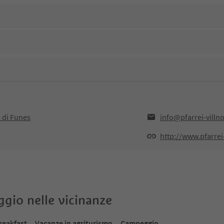
 di Funes
info@pfarrei-villn
http://www.pfarrei
oggio nelle vicinanze
reakfast
Vacanze in agriturismo
Campeggio