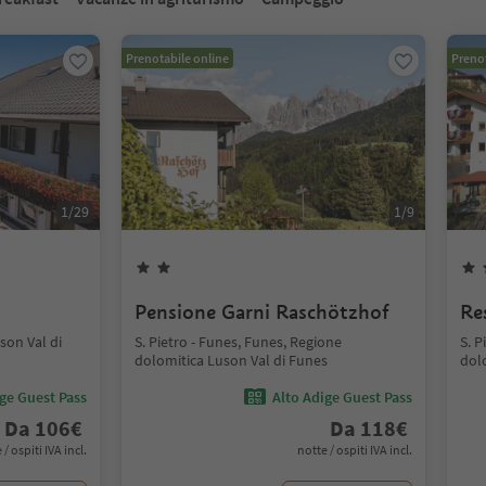
Prenotabile online
Prenot
1
/
29
1
/
9
Pensione Garni Raschötzhof
Re
son Val di
S. Pietro - Funes, Funes, Regione
S. P
dolomitica Luson Val di Funes
dol
ige Guest Pass
Alto Adige Guest Pass
Da
106
€
Da
118
€
 / ospiti IVA incl.
notte / ospiti IVA incl.