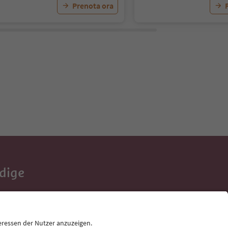
Prenota ora
Adige
e tue vacanze,