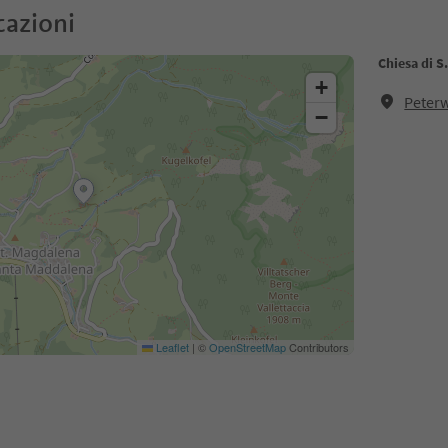
cazioni
Chiesa di S
+
Peterw
−
Leaflet
|
©
OpenStreetMap
Contributors