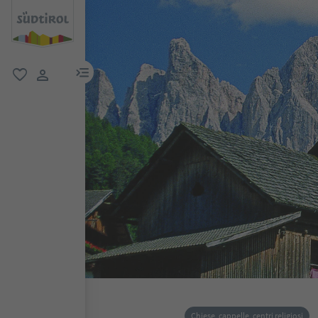
menu link
favoriti
user link
Chiese, cappelle, centri religiosi