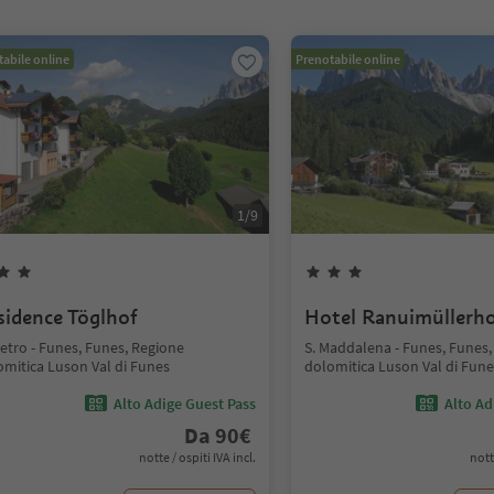
abile online
Prenotabile online
1
/
9
sidence Töglhof
Hotel Ranuimüllerh
ietro - Funes, Funes, Regione
S. Maddalena - Funes, Funes,
omitica Luson Val di Funes
dolomitica Luson Val di Fune
Alto Adige Guest Pass
Alto Ad
Da
90
€
notte / ospiti IVA incl.
nott