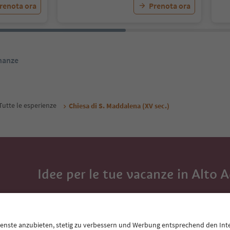
renota ora
Prenota ora
inanze
Tutte le esperienze
Chiesa di S. Maddalena (XV sec.)
Idee per le tue vacanze in Alto 
Con la newsletter dell’Alto Adige ricevi consigli per l
eventi da non perdere e ricette tipiche.