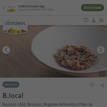
Südtirol Guide App
Download
La guida digitale dell´Alto Adige
men
favoriti
user lin
1
/
7
Ristorante
B.local
Brunico città, Brunico, Regione dolomitica Plan de