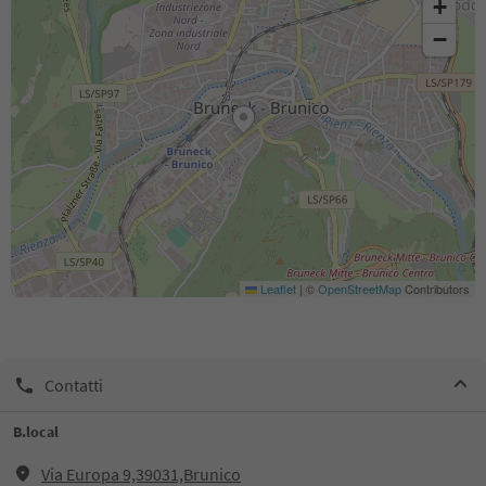
+
−
Leaflet
|
©
OpenStreetMap
Contributors
Contatti
B.local
Via Europa 9,39031,Brunico