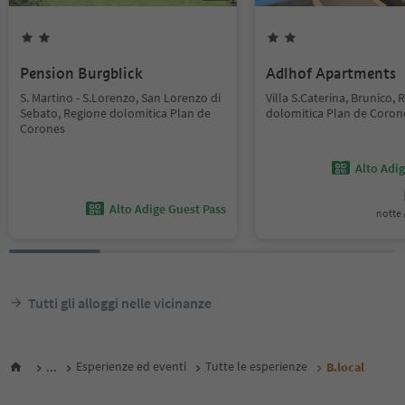
Pension Burgblick
Adlhof Apartments
S. Martino - S.Lorenzo, San Lorenzo di
Villa S.Caterina, Brunico,
Sebato, Regione dolomitica Plan de
dolomitica Plan de Coron
Corones
Alto Adi
Alto Adige Guest Pass
notte /
Tutti gli alloggi nelle vicinanze
...
Esperienze ed eventi
Tutte le esperienze
B.local