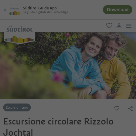
Südtirol Guide App
Download
La guida digitale dell´Alto Adige
men
favoriti
user lin
Escursionismo
Escursione circolare Rizzolo
Jochtal