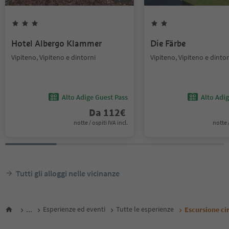
Hotel Albergo Klammer
Die Färbe
Vipiteno, Vipiteno e dintorni
Vipiteno, Vipiteno e dintor
Alto Adige Guest Pass
Alto Adi
Da
112
€
notte / ospiti IVA incl.
notte /
Tutti gli alloggi nelle vicinanze
...
Esperienze ed eventi
Tutte le esperienze
Escursione ci