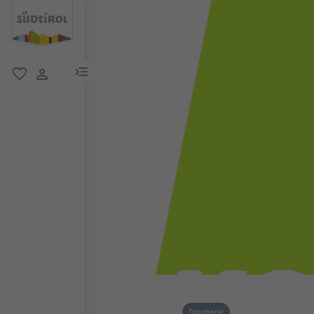
menu link
favoriti
user link
Drogherie