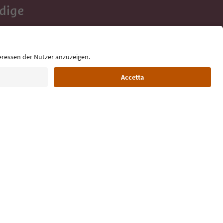
Adige
e tue vacanze,
Lingua: Italiano