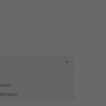
ail.net
ers-laas.it