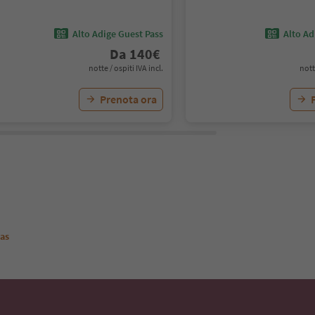
Alto Adige Guest Pass
Alto Ad
Da
140
€
notte / ospiti IVA incl.
nott
Prenota ora
as