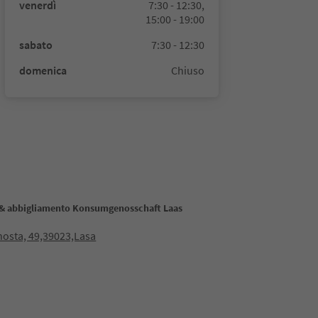
venerdì
7:30 - 12:30,
15:00 - 19:00
sabato
7:30 - 12:30
domenica
Chiuso
 & abbigliamento Konsumgenosschaft Laas
nosta, 49,39023,Lasa