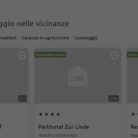
oggio nelle vicinanze
reakfast
Vacanze in agriturismo
Campeggio
Prenotabile online
Prenot
1
/
7
1
/
31
f
Parkhotel Zur Linde
Re
Silandro, Val Venosta
Vezz