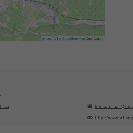
Leaflet
|
©
OpenStreetMap
Contributors
s
,Lasa
konsum.laas@rolm
http://www.schland