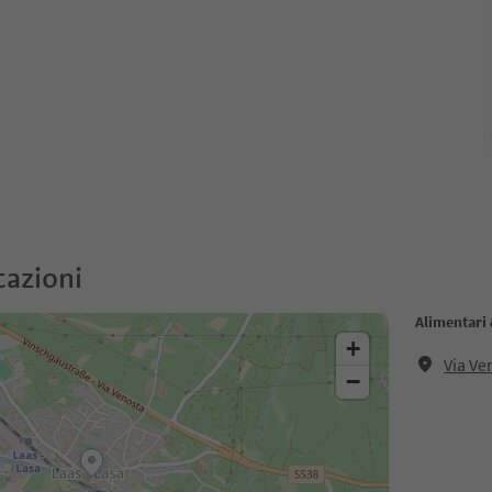
cazioni
Alimentari
+
Via Ve
−