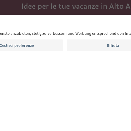
Idee per le tue vacanze in Alto 
Con la newsletter dell’Alto Adige ricevi consigli per l
eventi da non perdere e ricette tipiche.
Indirizzo e-mail*
Iscriviti alla newsletter