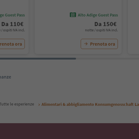
ige Guest Pass
Alto Adige Guest Pass
Da
110
€
Da
150
€
 / ospiti IVA incl.
notte / ospiti IVA incl.
renota ora
Prenota ora
inanze
Tutte le esperienze
Alimentari & abbigliamento Konsumgenosschaft La