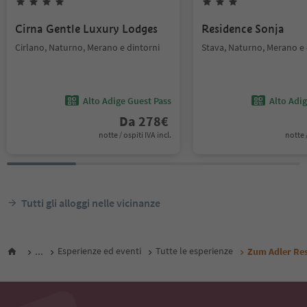
Cirna Gentle Luxury Lodges
Residence Sonja
Cirlano, Naturno, Merano e dintorni
Stava, Naturno, Merano e 
Alto Adige Guest Pass
Alto Adi
Da
278
€
notte / ospiti IVA incl.
notte /
Tutti gli alloggi nelle vicinanze
...
Esperienze ed eventi
Tutte le esperienze
Zum Adler Res