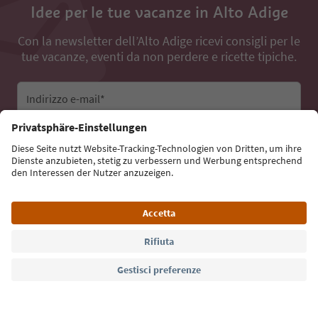
Idee per le tue vacanze in Alto Adige
Con la newsletter dell’Alto Adige ricevi consigli per le
tue vacanze, eventi da non perdere e ricette tipiche.
Indirizzo e-mail*
Iscriviti alla newsletter
Lingua: Italiano