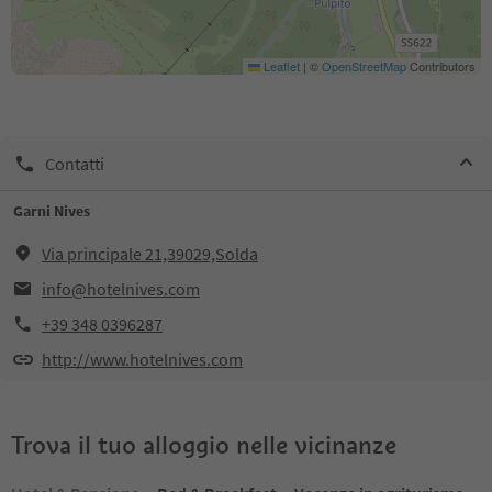
Leaflet
|
©
OpenStreetMap
Contributors
Contatti
Garni Nives
Via principale 21,39029,Solda
info@hotelnives.com
+39 348 0396287
http://www.hotelnives.com
Trova il tuo alloggio nelle vicinanze