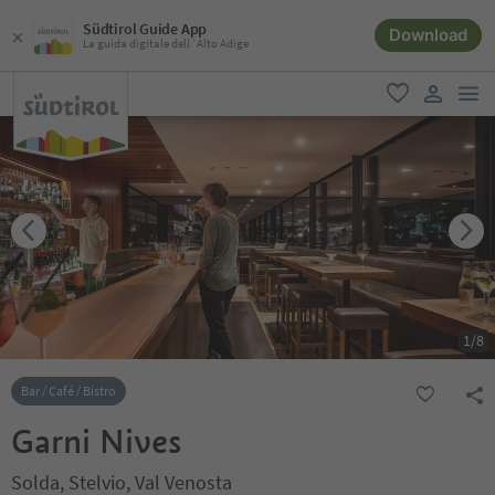
Südtirol Guide App
Download
La guida digitale dell´Alto Adige
men
favoriti
user lin
1
/
8
Bar / Café / Bistro
Garni Nives
Solda, Stelvio, Val Venosta