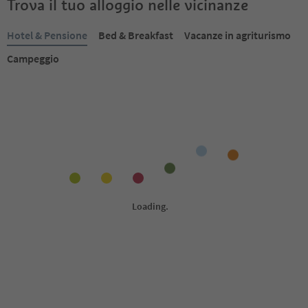
Trova il tuo alloggio nelle vicinanze
Hotel & Pensione
Bed & Breakfast
Vacanze in agriturismo
Campeggio
Prenotabile online
Prenotabile online
1
/
20
S
S
Sporthotel Passo Carezza
Romantik Hotel Pos
Cavallino Bianco
Carezza, Nova Levante, Regione
dolomitica Val d'Ega
Nova Levante, Regione do
d'Ega