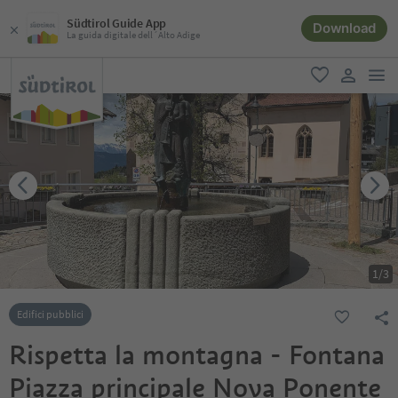
Südtirol Guide App
Download
La guida digitale dell´Alto Adige
men
favoriti
user lin
1
/
3
Edifici pubblici
Rispetta la montagna - Fontana
Piazza principale Nova Ponente