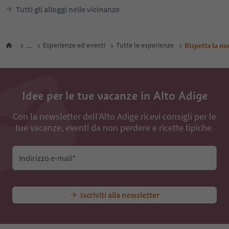
Alto Adige Guest Pass
Alto Adi
Da
152
€
notte / ospiti IVA incl.
notte /
Tutti gli alloggi nelle vicinanze
...
Esperienze ed eventi
Tutte le esperienze
Rispetta la m
Idee per le tue vacanze in Alto Adige
Con la newsletter dell’Alto Adige ricevi consigli per le
tue vacanze, eventi da non perdere e ricette tipiche.