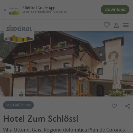
Südtirol Guide App
Download
La guida digitale dell´Alto Adige
men
favoriti
user lin
Bar / Café / Bistro
Hotel Zum Schlössl
Villa Ottone, Gais, Regione dolomitica Plan de Corones