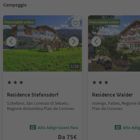
Campeggio
Prenotabile online
Prenotabile online
1
/
10
Residence Stefansdorf
Residence Walder
S.Stefano, San Lorenzo di Sebato,
Issengo, Falzes, Regione 
Regione dolomitica Plan de Corones
Plan de Corones
Alto Adige Guest Pass
Alto Adi
Da
75
€