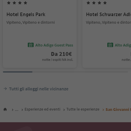
Hotel Engels Park
Hotel Schwarzer Adl
Vipiteno, Vipiteno e dintorni
Vipiteno, Vipiteno e dintor
Alto Adige Guest Pass
Alto Adi
Da
210
€
notte / ospiti IVA incl.
notte /
Tutti gli alloggi nelle vicinanze
...
Esperienze ed eventi
Tutte le esperienze
San Giovanni B