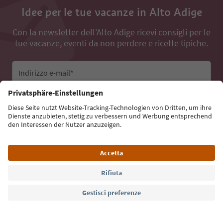
Idee per le tue vacanze in Alto Adige
Con la newsletter dell’Alto Adige ricevi consigli per le
tue vacanze, eventi da non perdere e ricette tipiche.
Indirizzo e-mail*
Iscriviti alla newsletter
Lingua: Italiano