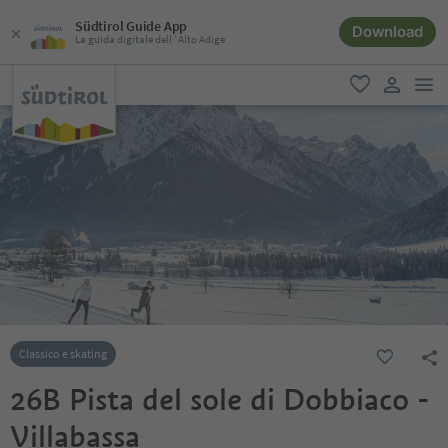
Südtirol Guide App
Download
La guida digitale dell´Alto Adige
men
favoriti
user lin
Classico e skating
26B Pista del sole di Dobbiaco -
Villabassa