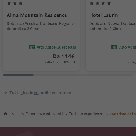
Alma Mountain Residence
Hotel Laurin
Dobbiaco Vecchia, Dobbiaco, Regione
Dobbiaco Nuova, Dobbiac
dolomitica 3 Cime
dolomitica 3 Cime
Alto Adige Guest Pass
Alto Adi
Da
114
€
notte / ospiti IVA incl.
notte /
Tutti gli alloggi nelle vicinanze
...
Esperienze ed eventi
Tutte le esperienze
26B Pista del 