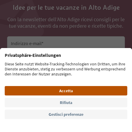
Idee per le tue vacanze in Alto Adige
Con la newsletter dell’Alto Adige ricevi consigli per le
tue vacanze, eventi da non perdere e ricette tipiche.
Indirizzo e-mail*
Iscriviti alla newsletter
Lingua: Italiano