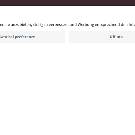
Con la newsletter dell’Alto Adige ricevi consigli per l
eventi da non perdere e ricette tipiche.
Indirizzo e-mail*
Iscriviti alla newsletter