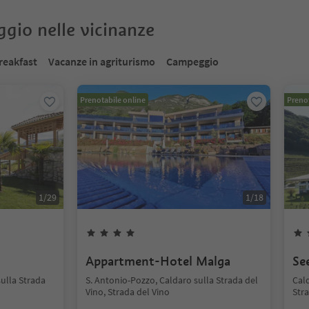
oggio nelle vicinanze
reakfast
Vacanze in agriturismo
Campeggio
Prenotabile online
Prenot
1
/
29
1
/
18
Appartment-Hotel Malga
Se
sulla Strada
S. Antonio-Pozzo, Caldaro sulla Strada del
Cald
Vino, Strada del Vino
Stra