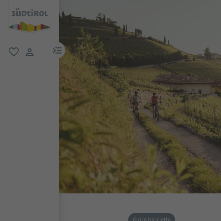
menu link
favoriti
user link
Giri in bicicletta