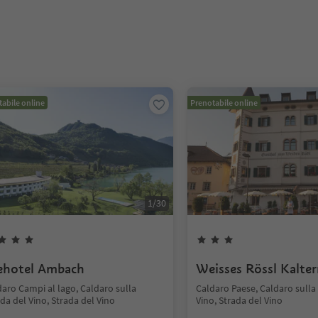
abile online
Prenotabile online
1
/
30
ehotel Ambach
Weisses Rössl Kalte
aro Campi al lago, Caldaro sulla
Caldaro Paese, Caldaro sulla
da del Vino, Strada del Vino
Vino, Strada del Vino