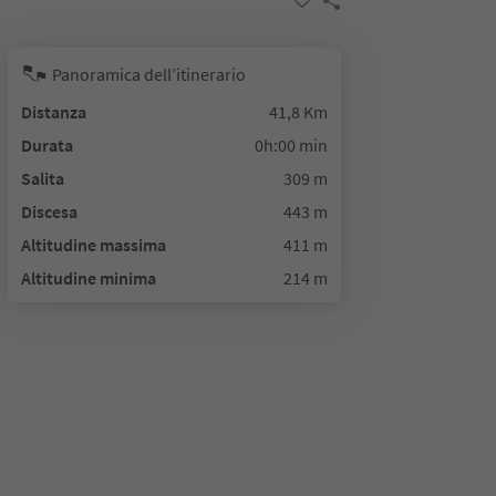
Panoramica dell’itinerario
Distanza
41,8 Km
Durata
0h:00 min
Salita
309 m
Discesa
443 m
Altitudine massima
411 m
Altitudine minima
214 m