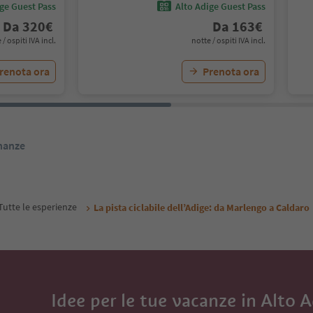
ige Guest Pass
Alto Adige Guest Pass
Da
320
€
Da
163
€
 / ospiti IVA incl.
notte / ospiti IVA incl.
renota ora
Prenota ora
inanze
Tutte le esperienze
La pista ciclabile dell’Adige: da Marlengo a Caldaro
Idee per le tue vacanze in Alto 