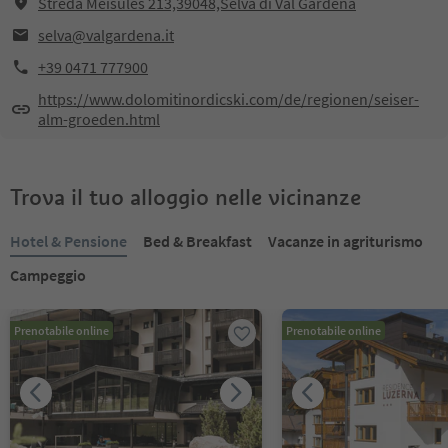
Streda Mëisules 213,39048,Selva di Val Gardena
selva@valgardena.it
+39 0471 777900
https://www.dolomitinordicski.com/de/regionen/seiser-
alm-groeden.html
Trova il tuo alloggio nelle vicinanze
Hotel & Pensione
Bed & Breakfast
Vacanze in agriturismo
Campeggio
Prenotabile online
Prenotabile online