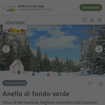
Südtirol Guide App
Download
La guida digitale dell´Alto Adige
men
favoriti
user lin
1
/
3
Classico e skating
Anello di fondo verde
Selva di Val Gardena, Regione dolomitica Val Gardena