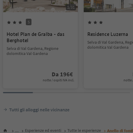
1
/
31
S
Hotel Plan de Gralba - das
Residence Luzerna
Berghotel
Selva di Val Gardena, Reg
dolomitica Val Gardena
Selva di Val Gardena, Regione
dolomitica Val Gardena
Da
196
€
notte / ospiti IVA incl.
notte /
Tutti gli alloggi nelle vicinanze
...
Esperienze ed eventi
Tutte le esperienze
Anello di fon