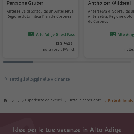
Pensione Gruber
Antholzer Wildsee 
Anterselva di Sotto, Rasun Anterselva,
Anterselva di Sopra, Rasu
Regione dolomitica Plan de Corones
Anterselva, Regione dolom
de Corones
Alto Adige Guest Pass
Alto Adi
Da
94
€
notte / ospiti IVA incl.
notte /
Tutti gli alloggi nelle vicinanze
...
Esperienze ed eventi
Tutte le esperienze
Piste di fondo
Idee per le tue vacanze in Alto Adige