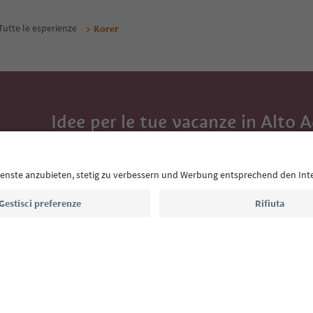
Tutte le esperienze
Korer
Idee per le tue vacanze in Alto 
Con la newsletter dell’Alto Adige ricevi consigli per l
eventi da non perdere e ricette tipiche.
Indirizzo e-mail*
Iscriviti alla newsletter