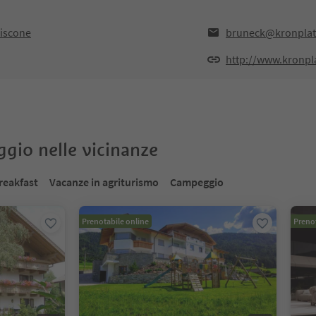
Riscone
bruneck@kronplat
http://www.kronpl
oggio nelle vicinanze
reakfast
Vacanze in agriturismo
Campeggio
Prenotabile online
Prenot