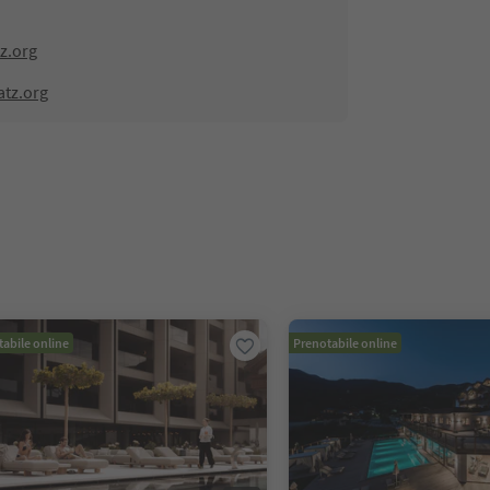
z.org
atz.org
abile online
Prenotabile online