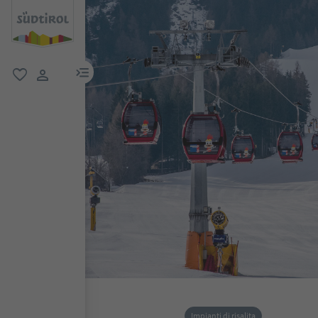
menu link
favoriti
user link
Impianti di risalita