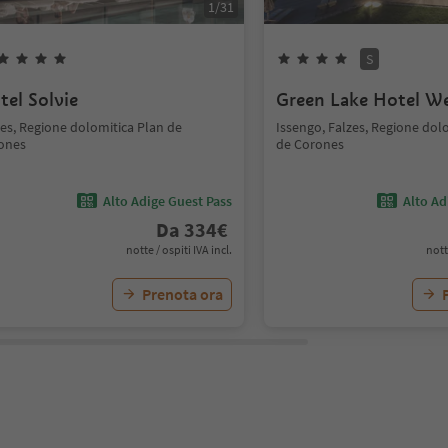
1
/
31
S
tel Solvie
Green Lake Hotel We
zes, Regione dolomitica Plan de
Issengo, Falzes, Regione dol
ones
de Corones
Alto Adige Guest Pass
Alto Ad
Da
334
€
notte / ospiti IVA incl.
nott
Prenota ora