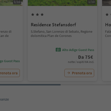
1
/
10
1
/
10
Residence Stefansdorf
Ho
renzo di
S.Stefano, San Lorenzo di Sebato, Regione
Fal
lan de
dolomitica Plan de Corones
Cor
Alto Adige Guest Pass
Da
75
€
ige Guest Pass
notte / ospiti IVA incl.
renota ora
Prenota ora
inanze