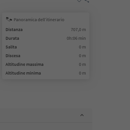
Panoramica dell’itinerario
Distanza
707,0 m
Durata
0h:06 min
Salita
0 m
Discesa
0 m
Altitudine massima
0 m
Altitudine minima
0 m