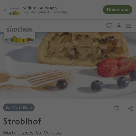
Südtirol Guide App
Download
La guida digitale dell´Alto Adige
men
favoriti
user lin
Bar / Café / Bistro
Stroblhof
Morter, Laces, Val Venosta