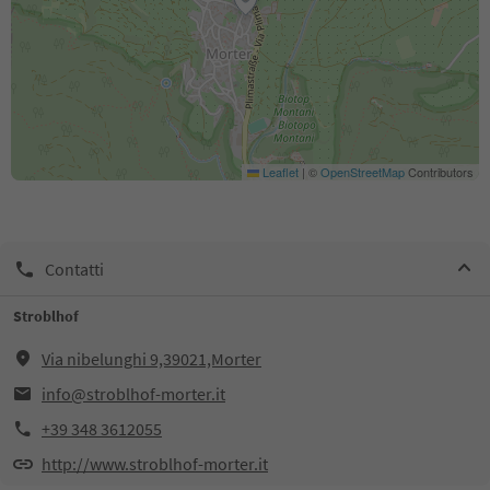
Leaflet
|
©
OpenStreetMap
Contributors
Contatti
Stroblhof
Via nibelunghi 9,39021,Morter
info@stroblhof-morter.it
+39 348 3612055
http://www.stroblhof-morter.it