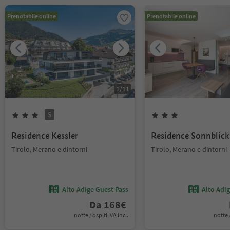
Prenotabile online
Prenotabile online
1
/
11
S
Residence Kessler
Residence Sonnblick
Tirolo, Merano e dintorni
Tirolo, Merano e dintorni
Alto Adige Guest Pass
Alto Adi
Da
168
€
notte / ospiti IVA incl.
notte /