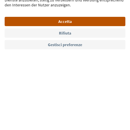
Lingua: Italiano
Südtirol Guide App
FAQ
Contatti
Press
MICE
Privacy Policy
Termini e condizioni
Crediti
Cookie Policy