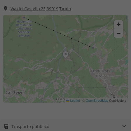
Via del Castello 25,39019,Tirolo
+
−
Leaflet
|
©
OpenStreetMap
Contributors
Trasporto pubblico