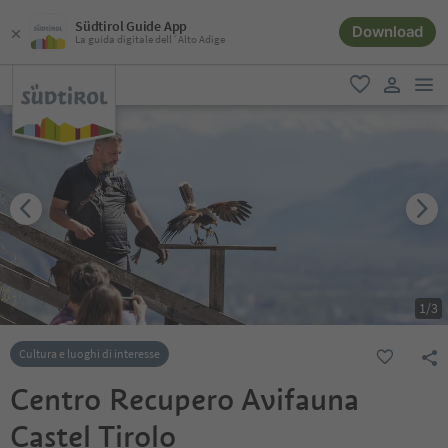
Südtirol Guide App
Download
La guida digitale dell´Alto Adige
men
favoriti
user lin
1
/
3
Cultura e luoghi di interesse
Centro Recupero Avifauna
Castel Tirolo