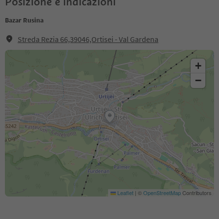
Posizione e indicazioni
Bazar Rusina
Streda Rezia 66,39046,Ortisei - Val Gardena
+
−
Leaflet
|
©
OpenStreetMap
Contributors