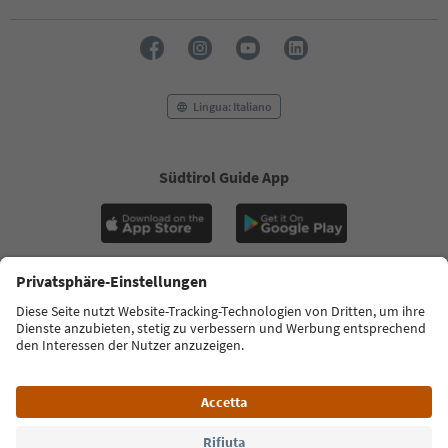
Lingua: Italiano
Südtirol Guide App
FAQ
Contatti
Press
MICE
Privacy Policy
Termini e condizioni
Crediti
Cookie Policy
Film commission
Chi siamo
Dichiarazione di accessibilità
Alto Adige B2B