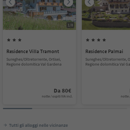
1
/
8
Residence Villa Tramont
Residence Palmai
Sureghes/Oltretorrente, Ortisei,
Sureghes/Oltretorrente, Or
Regione dolomitica Val Gardena
Regione dolomitica Val G
Da
80
€
notte / ospiti IVA incl.
notte /
Tutti gli alloggi nelle vicinanze