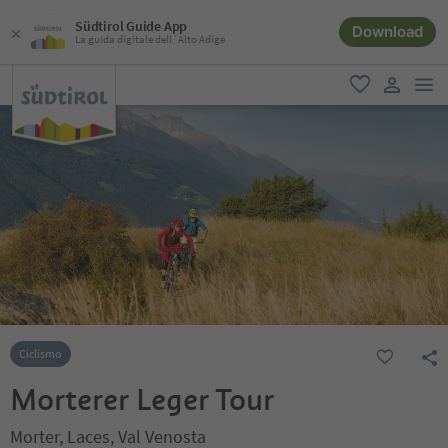
Südtirol Guide App
Download
La guida digitale dell´Alto Adige
men
favoriti
user lin
Ciclismo
Morterer Leger Tour
Morter, Laces, Val Venosta