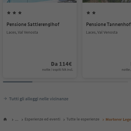
Pensione Sattlerenglhof
Pensione Tannenhof
Laces, Val Venosta
Laces, Val Venosta
Da
114
€
notte / ospiti IVA incl.
notte /
Tutti gli alloggi nelle vicinanze
...
Esperienze ed eventi
Tutte le esperienze
Morterer Lege